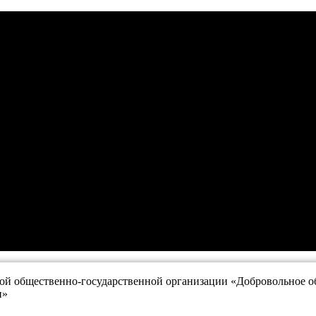
й общественно-государственной организации «Добровольное об
и»