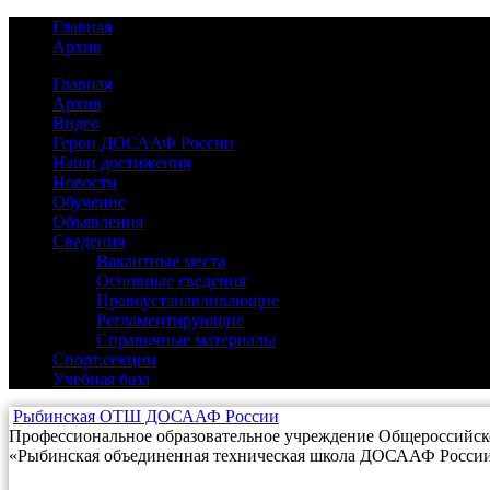
Главная
Архив
Главная
Архив
Видео
(3)
Герои ДОСААФ России
(2)
Наши достижения
(14)
Новости
(40)
Обучение
(7)
Объявления
(3)
Сведения
(25)
Вакантные места
(0)
Основные сведения
(2)
Правоустанавливающие
(17)
Регламентирующие
(5)
Справочные материалы
(1)
Спорт.секции
(1)
Учебная база
(3)
Рыбинская ОТШ ДОСААФ России
Профессиональное образовательное учреждение Общероссийско
«Рыбинская объединенная техническая школа ДОСААФ Росси