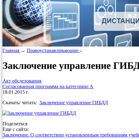
Главная
→
Правоустанавливающие
↓
Заключение управление ГИБ
Акт обсделования
Согласованная программа на категорию А
18.01.2015 г.
Скачать/ читать:
Заключение управление ГИБДД
Поделиться
Еще с сайта:
Заключение. О соответствии установленным требованиям учеб