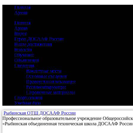
Главная
Архив
Главная
Архив
Видео
(3)
Герои ДОСААФ России
(2)
Наши достижения
(14)
Новости
(40)
Обучение
(7)
Объявления
(3)
Сведения
(25)
Вакантные места
(0)
Основные сведения
(2)
Правоустанавливающие
(17)
Регламентирующие
(5)
Справочные материалы
(1)
Спорт.секции
(1)
Учебная база
(3)
Рыбинская ОТШ ДОСААФ России
Профессиональное образовательное учреждение Общероссийско
«Рыбинская объединенная техническая школа ДОСААФ Росси