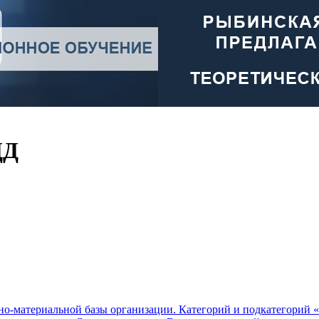
ДД
но-материальной базы организации. Категорий и подкатегорий 