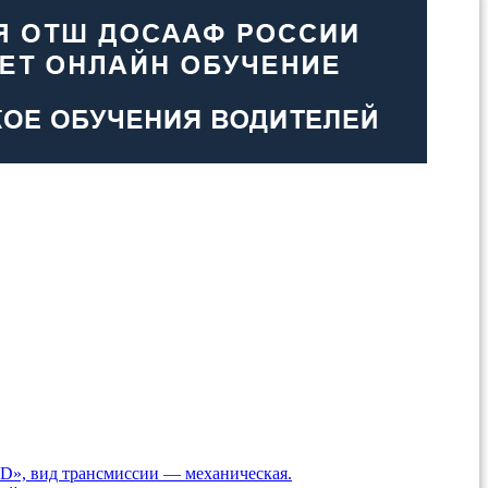
«D», вид трансмиccии — механическая.