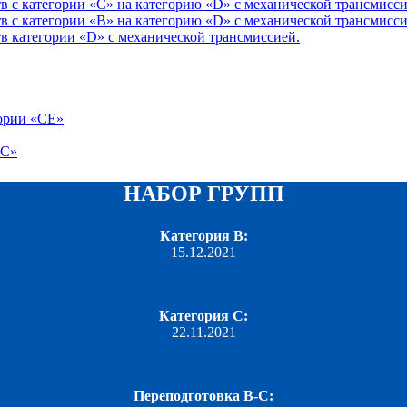
в c категории «С» на категорию «D» с механической трансмисси
в c категории «B» на категорию «D» с механической трансмисси
в категории «D» с механической трансмиссией.
ории «СЕ»
«С»
НАБОР ГРУПП
Категория B:
15.12.2021
Категория C:
22.11.2021
Переподготовка B-С: