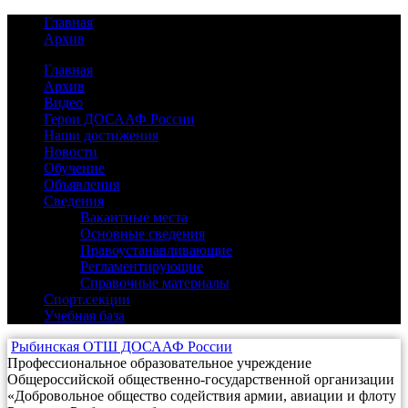
Главная
Архив
Главная
Архив
Видео
(3)
Герои ДОСААФ России
(2)
Наши достижения
(14)
Новости
(40)
Обучение
(7)
Объявления
(3)
Сведения
(25)
Вакантные места
(0)
Основные сведения
(2)
Правоустанавливающие
(17)
Регламентирующие
(5)
Справочные материалы
(1)
Спорт.секции
(1)
Учебная база
(3)
Рыбинская ОТШ ДОСААФ России
Профессиональное образовательное учреждение
Общероссийской общественно-государственной организации
«Добровольное общество содействия армии, авиации и флоту